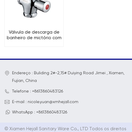
Válvula de descarga de
banheiro de mictório com
botão de mão de latão
Endereço : Buliding 2#-2,15# Duiying Road Jimei , Xiamen,
Fujian, China
Telefone : +8613860483126
E-mail : nicole.yuan@xmhejall.com
WhatsApp : +8613860483126
© Xiamen Hejall Sanitary Ware Co., LTD Todos os direitos