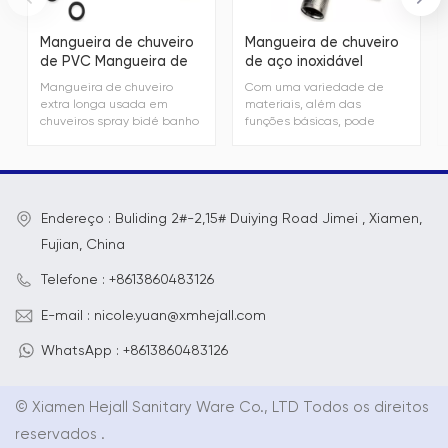
Mangueira de chuveiro
Mangueira de chuveiro
de PVC Mangueira de
de aço inoxidável
chuveiro portátil flexível
Mangueira de chuveiro
Mangueira de chuveiro
Com uma variedade de
portátil
extra longa usada em
materiais, além das
chuveiros spray bidé banho
funções básicas, pode
toalete limpeza pet flexível
atender às necessidades
cabeça de chuveiro
de todos os tipos de
mangueira de substituição
clientes em estilos coloridos
mangueira de chuveiro
e diversos
Endereço : Buliding 2#-2,15# Duiying Road Jimei , Xiamen,
Fujian, China
Telefone : +8613860483126
E-mail : nicole.yuan@xmhejall.com
WhatsApp : +8613860483126
© Xiamen Hejall Sanitary Ware Co., LTD Todos os direitos
reservados .