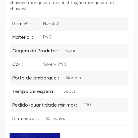
chuveiro mangueira de substituição mangueira de
chuveiro
Item nº :
HJ-5504
Material :
PVC
Origem do Produto :
Fujian
Cor :
Silvery-PVC
Porto de embarque :
Xiamen
Tempo de espera :
15days
Pedido (quantidade mínima) :
100
Dimensões :
60 Inches