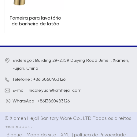
Torneira para lavatório
de banheiro de latão
com alça única e pé alto
Endereço : Buliding 2#-2,15# Duiying Road Jimei , Xiamen,
Fujian, China
Telefone : +8613860483126
E-mail : nicole.yuan@xmhejall.com
WhatsApp : +8613860483126
© Xiamen Hejall Sanitary Ware Co., LTD Todos os direitos
reservados .
|
Blogue
|
Mapa do site
|
XML
|
política de Privacidade